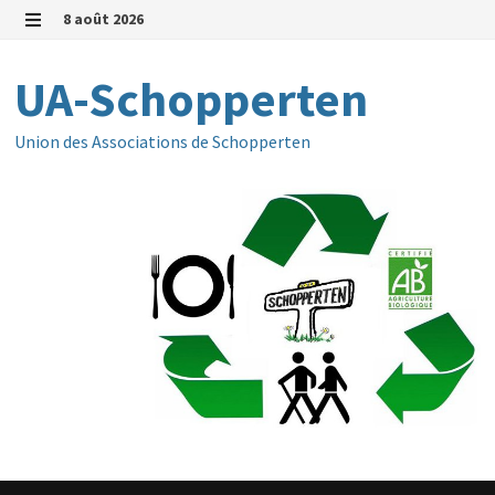
Passer
8 août 2026
au
MENU
contenu
UA-Schopperten
Union des Associations de Schopperten