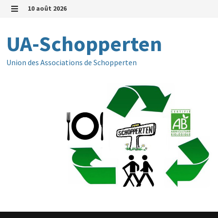
Passer
10 août 2026
au
MENU
contenu
UA-Schopperten
Union des Associations de Schopperten